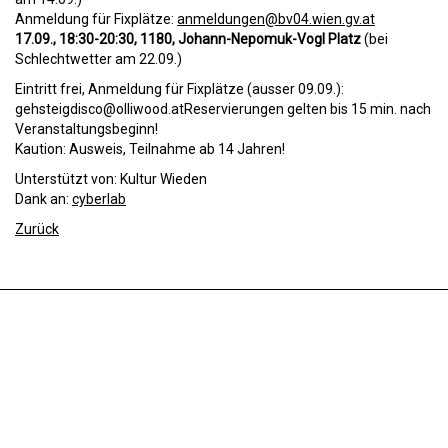
Anmeldung für Fixplätze:
anmeldungen@bv04.wien.gv.at
17.09., 18:30-20:30, 1180, Johann-Nepomuk-Vogl Platz
(bei
Schlechtwetter am 22.09.)
Eintritt frei, Anmeldung für Fixplätze (ausser 09.09.):
gehsteigdisco@olliwood.atReservierungen gelten bis 15 min. nach
Veranstaltungsbeginn!
Kaution: Ausweis, Teilnahme ab 14 Jahren!
Unterstützt von: Kultur Wieden
Dank an:
cyberlab
Zurück
Oliver Hangl
Kirchengasse 48/Lokal 2
1070 Wien